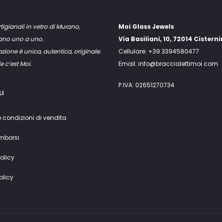
rtigianali in vetro di Murano,
Moi Glass Jewels
mano uno a uno.
Via Basiliani, 10, 72014 Cistern
zione è unica, autentica, originale.
Cellulare: +39 3394580477
e c’est Moi.
Email: info@braccialettimoi.com
P.IVA: 02651270734
LI
e condizioni di vendita
imborsi
olicy
olicy