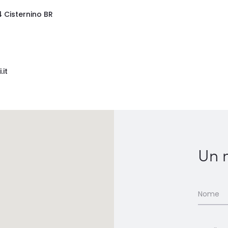
14 Cisternino BR
.it
Un 