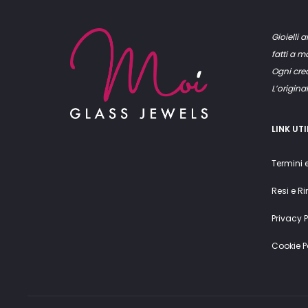
Gioielli a
fatti a 
Ogni crea
L’original
LINK UTI
Termini 
Resi e R
Privacy P
Cookie P