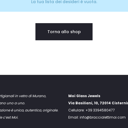
La tua lista dei desideri è vuota.
Torna allo shop
rtigianali in vetro di Murano,
Moi Glass Jewels
mano uno a uno.
Via Basiliani, 10, 72014 Cistern
zione è unica, autentica, originale.
Cellulare: +39 3394580477
e c’est Moi.
Email: info@braccialettimoi.com