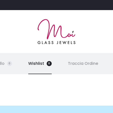
llo
Wishlist
Traccia Ordine
0
0