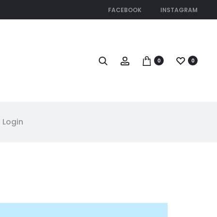
FACEBOOK
INSTAGRAM
Search
Account
0
0
Login