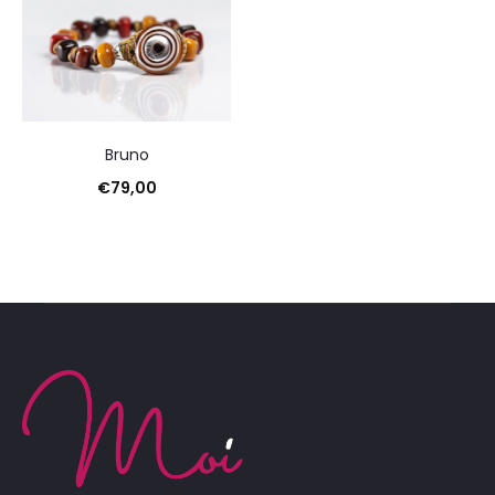
Bruno
€
79,00