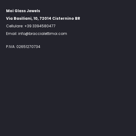
Moi Glass Jewels
Via Basiliani, 10, 72014 Cisternino BR
Cellulare: +39 3394580477
Email: info@braccialettimoi.com
P.IVA: 02651270734