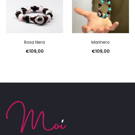
Ordina
in
base
al
più
recente
Rosa Nera
Marinero
€
109,00
€
109,00