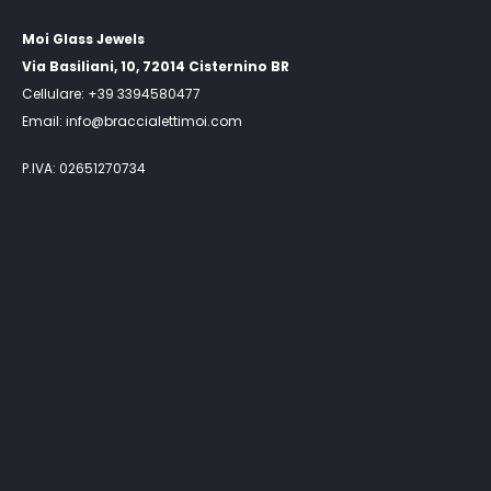
Moi Glass Jewels
Via Basiliani, 10, 72014 Cisternino BR
Cellulare: +39 3394580477
Email: info@braccialettimoi.com
P.IVA: 02651270734