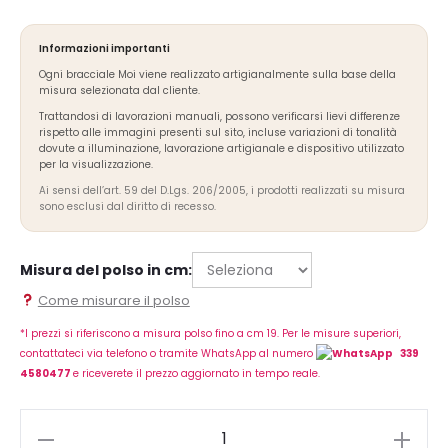
Informazioni importanti
Ogni bracciale Moi viene realizzato artigianalmente sulla base della
misura selezionata dal cliente.
Trattandosi di lavorazioni manuali, possono verificarsi lievi differenze
rispetto alle immagini presenti sul sito, incluse variazioni di tonalità
dovute a illuminazione, lavorazione artigianale e dispositivo utilizzato
per la visualizzazione.
Ai sensi dell’art. 59 del D.Lgs. 206/2005, i prodotti realizzati su misura
sono esclusi dal diritto di recesso.
Misura del polso in cm:
Come misurare il polso
*I prezzi si riferiscono a misura polso fino a cm 19. Per le misure superiori,
contattateci via telefono o tramite WhatsApp al numero
339
4580477
e riceverete il prezzo aggiornato in tempo reale.