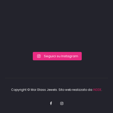
Seguici su Instagram
Copyright © Moi Glass Jewels. Sito web realizzato da
INDDE
.
F
I
a
n
c
s