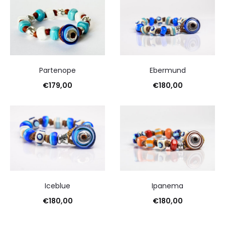
Ordina
in
base
al
più
recente
Partenope
Ebermund
€
179,00
€
180,00
Iceblue
Ipanema
€
180,00
€
180,00