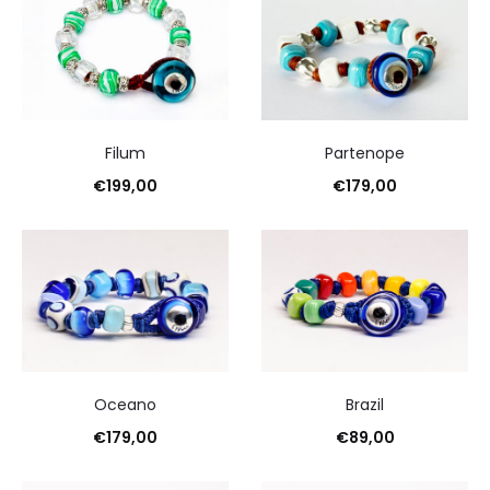
di
35
risultati
Ordina
in
base
al
Filum
Partenope
più
€
199,00
€
179,00
recente
Oceano
Brazil
€
179,00
€
89,00