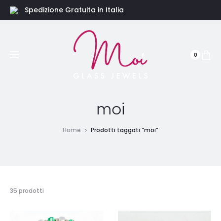
Spedizione Gratuita in Italia
0
moi
Home
Prodotti taggati “moi”
Visualizzazione
35 prodotti
di
1-
15