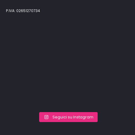
P.IVA: 02651270734
Seguici su Instagram