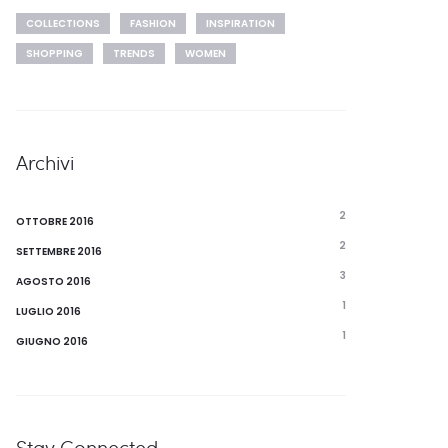
COLLECTIONS
FASHION
INSPIRATION
SHOPPING
TRENDS
WOMEN
Archivi
2
OTTOBRE 2016
2
SETTEMBRE 2016
3
AGOSTO 2016
1
LUGLIO 2016
1
GIUGNO 2016
Stay Connected