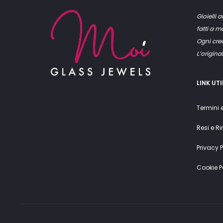
Gioielli a
fatti a 
Ogni crea
L’original
LINK UTI
Termini 
Resi e R
Privacy P
Cookie P