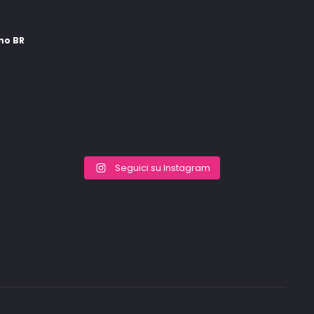
ino BR
Seguici su Instagram
Go
to
to