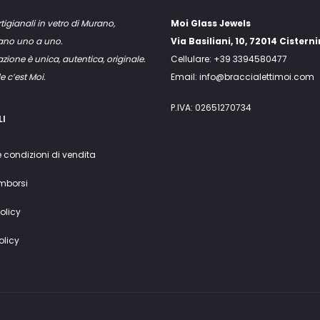
rtigianali in vetro di Murano,
Moi Glass Jewels
mano uno a uno.
Via Basiliani, 10, 72014 Cistern
zione è unica, autentica, originale.
Cellulare: +39 3394580477
e c’est Moi.
Email: info@braccialettimoi.com
P.IVA: 02651270734
LI
e condizioni di vendita
imborsi
olicy
olicy