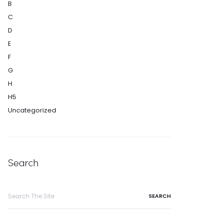
B
C
D
E
F
G
H
H5
Uncategorized
Search
Search
for: