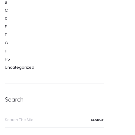
B
C
D
E
F
G
H
H5
Uncategorized
Search
Search
for: