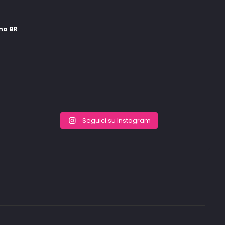
ino BR
Seguici su Instagram
Go
to
to