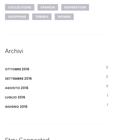
COLLECTIONS
FASHION
INSPIRATION
SHOPPING
TRENDS
WOMEN
Archivi
2
OTTOBRE 2016
2
SETTEMBRE 2016
3
AGOSTO 2016
1
LUGLIO 2016
1
GIUGNO 2016
Stay Connected