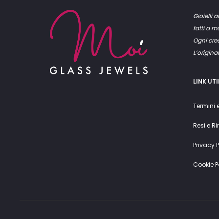
Gioielli a
fatti a 
Ogni crea
L’original
LINK UTI
Termini 
Resi e R
Privacy P
Cookie P