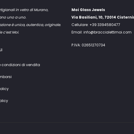
rtigianali in vetro di Murano,
Moi Glass Jewels
mano uno a uno.
Via Basiliani, 10, 72014 Cistern
zione è unica, autentica, originale.
Cellulare: +39 3394580477
e c’est Moi.
Email: info@braccialettimoi.com
P.IVA: 02651270734
LI
e condizioni di vendita
imborsi
olicy
olicy