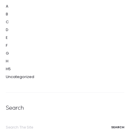
A
B
C
D
E
F
G
H
H5
Uncategorized
Search
Search