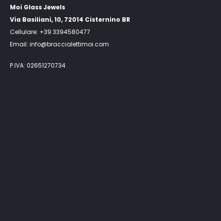
Moi Glass Jewels
Via Basiliani, 10, 72014 Cisternino BR
Cellulare: +39 3394580477
Email: info@braccialettimoi.com
P.IVA: 02651270734