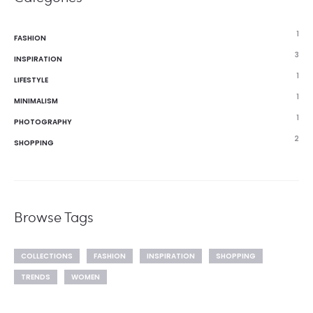
1
FASHION
3
INSPIRATION
1
LIFESTYLE
1
MINIMALISM
1
PHOTOGRAPHY
2
SHOPPING
Browse Tags
COLLECTIONS
FASHION
INSPIRATION
SHOPPING
TRENDS
WOMEN